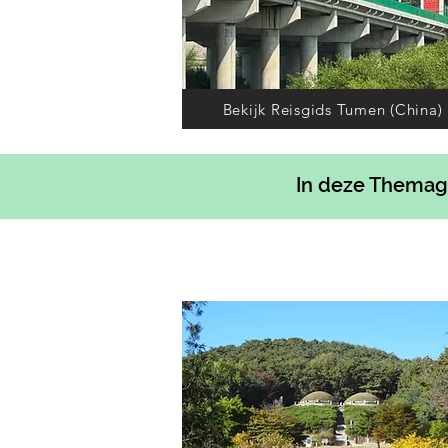
Bekijk Reisgids Tumen (China)
In deze Themag