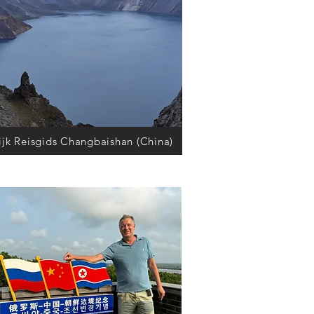
ijk Reisgids Changbaishan (China)