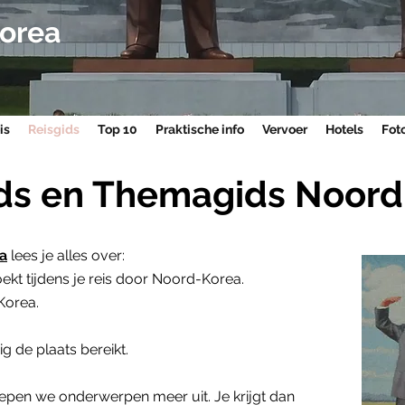
orea
is
Reisgids
Top 10
Praktische info
Vervoer
Hotels
Foto
ids en Themagids Noord
a
lees je alles over:
ekt tijdens je reis door Noord-Korea.
Korea.
ig de plaats bereikt.
iepen we onderwerpen meer uit. Je krijgt dan