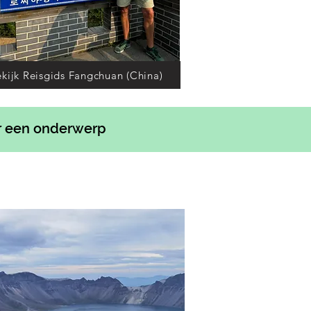
kijk Reisgids Fangchuan (China)
r een onderwerp