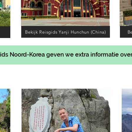
Bekijk Reisgids Yanji Hunchun (China)
Be
ids Noord-Korea geven we extra informatie ove